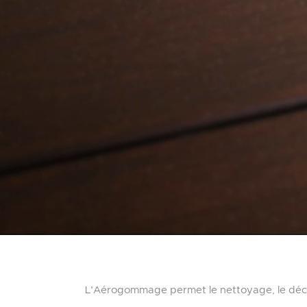
L’Aérogommage permet le nettoyage, le décap